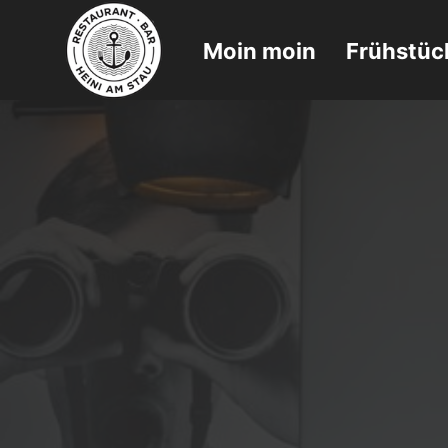
Moin moin
Frühstüc